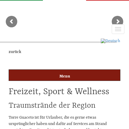
Toggl
naviga
zurück
Freizeit, Sport & Wellness
Blog-Übersicht
Vor dem Urlaub
Traumstrände der Region
Region Apulien
Torre Guaceto ist für Urlauber, die es gerne etwas
Während des Urlaubs
ursprünglicher haben und dafür auf Services am Strand
Freizeit, Sport & Wellness