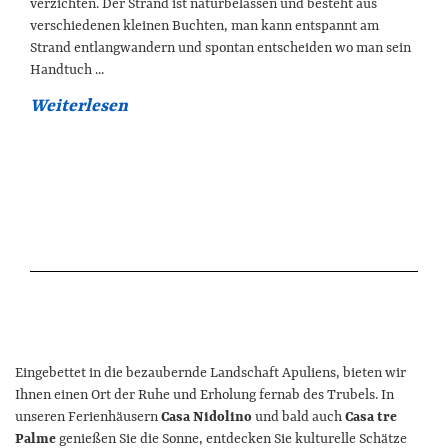
verzichten. Der Strand ist naturbelassen und besteht aus
Sehenswürdigkeiten
verschiedenen kleinen Buchten, man kann entspannt am
Strand entlangwandern und spontan entscheiden wo man sein
Nach dem Urlaub
Handtuch ...
Weiterlesen
Gastgeber
Eingebettet in die bezaubernde Landschaft Apuliens, bieten wir
Ihnen einen Ort der Ruhe und Erholung fernab des Trubels. In
unseren Ferienhäusern
Casa Nidolino
und bald auch
Casa tre
Palme
genießen Sie die Sonne, entdecken Sie kulturelle Schätze