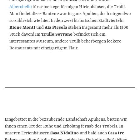
einzigartige kulinarische Erlebnisse. Berühmt wurde
Sehenswürdigkeiten
Alberobello
für seine kegelförmigen Hirtenhäuser, die Trulli.
Man findet diese Bauten zwar in ganz Apulien, doch nirgendwo
so zahlreich wie hier. In den zwei historischen Stadtvierteln
Nach dem Urlaub
Rione Monti
und
Aia Piccola
stehen insgesamt mehr als 1500
Stück davon! Im
Trullo Sovrano
befindet sich ein
Gastgeber
interessantes Museum, andere Trulli beherbergen leckere
Restaurants mit einzigartigem Flair.
Eingebettet in die bezaubernde Landschaft Apuliens, bieten wir
Ihnen einen Ort der Ruhe und Erholung fernab des Trubels. In
unseren Ferienhäusern
Casa Nidolino
und bald auch
Casa tre