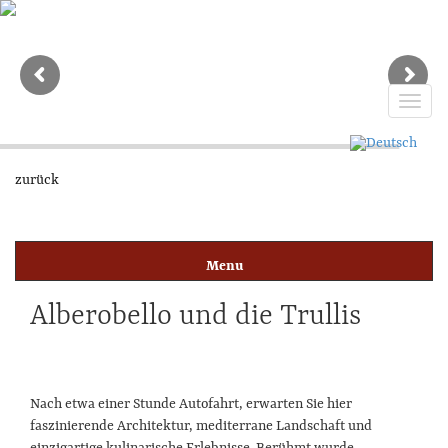
Toggl
naviga
zurück
Alberobello und die Trullis
Blog-Übersicht
Vor dem Urlaub
Region Apulien
Nach etwa einer Stunde Autofahrt, erwarten Sie hier
Während des Urlaubs
faszinierende Architektur, mediterrane Landschaft und
Freizeit, Sport & Wellness